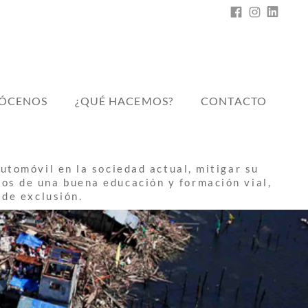
FACEBOOK
INSTAGR
LINKE
FV
EN
MARCHA
ÓCENOS
¿QUÉ HACEMOS?
CONTACTO
utomóvil en la sociedad actual, mitigar su
dos de una buena educación y formación vial,
 de exclusión.