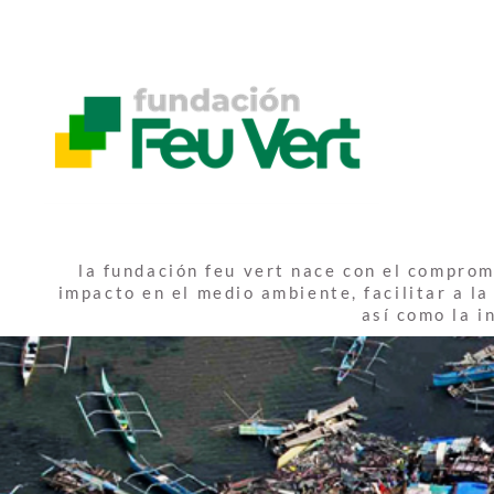
Skip
to
FUNDACIÓN FEU VERT
content
la fundación feu vert nace con el comprom
impacto en el medio ambiente, facilitar a l
así como la i